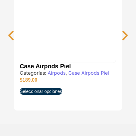
Case Airpods Piel
Ca
Categorías:
Airpods
,
Case Airpods Piel
Ca
$
189.00
$
3
Seleccionar opciones
Sel