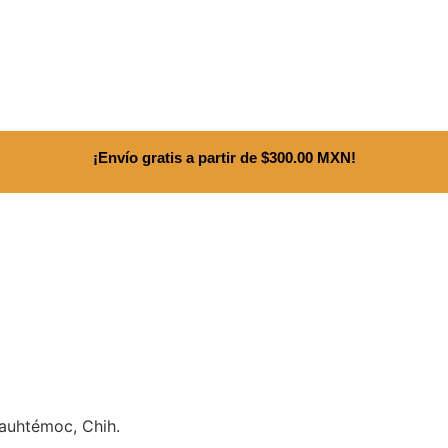
¡Envío gratis a partir de $300.00 MXN!
uauhtémoc, Chih.