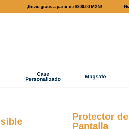
¡Envío gratis a partir de $300.00 MXN!
No
Case
Magsafe
Personalizado
Protector de
sible
Pantalla