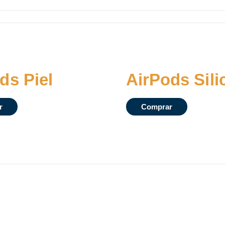
ds Piel
AirPods Sili
r
Comprar