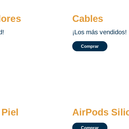
ores
Cables
d!
¡Los más vendidos!
Comprar
Piel
AirPods Sili
Comprar