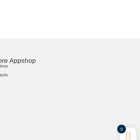
bre Appshop
tros
acto
0